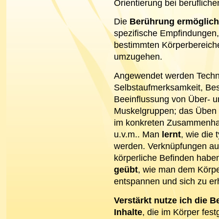
Orientierung bei berufliche
Die
Berührung ermöglich
spezifische Empfindungen,
bestimmten Körperbereic
umzugehen.
Angewendet werden Techni
Selbstaufmerksamkeit, Be
Beeinflussung von Über- u
Muskelgruppen; das Üben 
im konkreten Zusammenhang
u.v.m.. Man
lernt
, wie die
werden. Verknüpfungen aus 
körperliche Befinden habe
geübt
, wie man dem Körper
entspannen und sich zu er
Verstärkt nutze ich die
Inhalte
, die im Körper fes