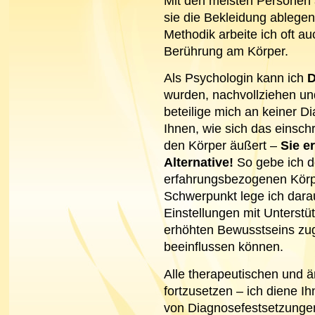
Mit den meisten Personen 
sie die Bekleidung ableg
Methodik arbeite ich oft au
Berührung am Körper.
Als Psychologin kann ich
D
wurden, nachvollziehen und
beteilige mich an keiner D
Ihnen, wie sich das einsc
den Körper äußert –
Sie e
Alternative!
So gebe ich de
erfahrungsbezogenen Körp
Schwerpunkt lege ich darau
Einstellungen mit Unterstü
erhöhten Bewusstseins zug
beeinflussen können.
Alle therapeutischen und 
fortzusetzen – ich diene 
von Diagnosefestsetzungen 