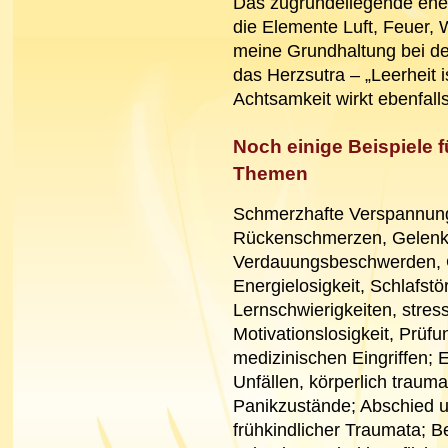
Das zugrundeliegende ener
die Elemente Luft, Feuer, 
meine Grundhaltung bei der 
das Herzsutra – „Leerheit i
Achtsamkeit wirkt ebenfall
Noch einige Beispiele 
Themen
Schmerzhafte Verspannung
Rückenschmerzen, Gelenk
Verdauungsbeschwerden, Ga
Energielosigkeit, Schlafst
Lernschwierigkeiten, stres
Motivationslosigkeit, Prüfu
medizinischen Eingriffen; 
Unfällen, körperlich trauma
Panikzustände; Abschied u
frühkindlicher Traumata; 