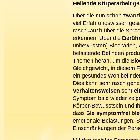
Heilende Körperarbeit
ge
Über die nun schon zwanzi
viel Erfahrungswissen gesa
rasch -auch über die Spra
erkennen. Über die
Berüh
unbewussten) Blockaden, 
belastende Befinden produz
Themen heran, um die Blo
Gleichgewicht, in diesem 
ein gesundes Wohlbefinden
Dies kann sehr rasch geh
Verhaltensweisen
sehr
ei
Symptom bald wieder zeigen
Körper-Bewusstsein und Ih
dass
Sie symptomfrei bl
emotionale Belastungen,
Einschränkungen der Persö