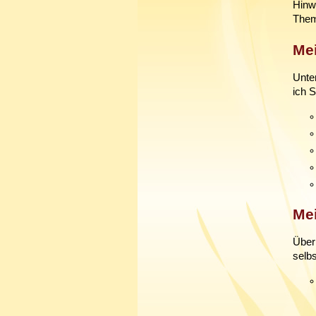
Hinwe
Theme
Me
Unte
ich 
Me
Über 
selbs