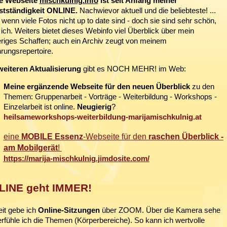
e Webseite
mischkulnig.info
ist seit Anfang meiner
stständigkeit ONLINE.
Nachwievor aktuell und die beliebteste! ...
wenn viele Fotos nicht up to date sind - doch sie sind sehr schön,
 ich. Weiters bietet dieses Webinfo viel Überblick über mein
eriges Schaffen; auch ein Archiv zeugt von meinem
rungsrepertoire.
weiteren Aktualisierung
gibt es NOCH MEHR! im Web:
Meine ergänzende Webseite für den neuen Überblick
zu den
Themen: Gruppenarbeit - Vorträge - Weiterbildung - Workshops -
Einzelarbeit ist online.
Neugierig
?
heilsameworkshops-weiterbildung-marijamischkulnig.at
eine
MOBILE Essenz
-Webseite für den
raschen Überblick -
am Mobilgerät
!
https://marija-mischkulnig.jimdosite.com/
LINE geht IMMER!
eit gebe ich
Online-Sitzungen
über ZOOM. Über die Kamera sehe
rfühle ich die Themen (Körperbereiche). So kann ich wertvolle