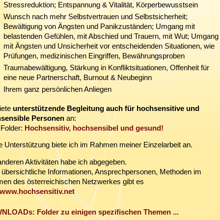
Stressreduktion; Entspannung & Vitalität, Körperbewusstsein
Wunsch nach mehr Selbstvertrauen und Selbstsicherheit;
Bewältigung von Ängsten und Panikzuständen; Umgang mit
belastenden Gefühlen, mit Abschied und Trauern, mit Wut; Umgang
mit Ängsten und Unsicherheit vor entscheidenden Situationen, wie
Prüfungen, medizinischen Eingriffen, Bewährungsproben
Traumabewältigung, Stärkung in Konfliktsituationen, Offenheit für
eine neue Partnerschaft, Burnout & Neubeginn
Ihrem ganz persönlichen Anliegen
iete
unterstützende Begleitung auch für hochsensitive und
sensible Personen
an:
Folder:
Hochsensitiv, hochsensibel und gesund!
e Unterstützung biete ich im Rahmen meiner Einzelarbeit an.
 anderen Aktivitäten habe ich abgegeben.
e übersichtliche Informationen, Ansprechpersonen, Methoden i
m
en des österreichischen Netzwerkes gibt es
www.hochsensitiv.net
LOADs: Folder zu einigen spezifischen Themen ...