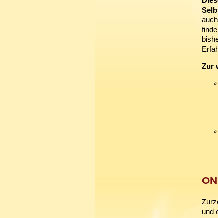
Dies
Selb
auch 
finde
bish
Erfah
Zur 
ON
Zurz
und e